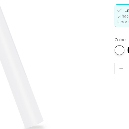
En
Si hac
labor
Color:
Blanc
Cantid