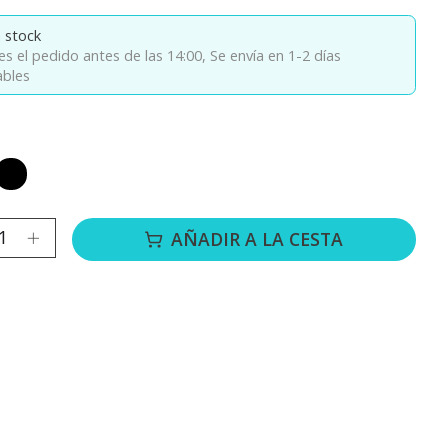
 stock
es el pedido antes de las 14:00,
Se envía en 1-2 días
ables
o mate
Negro mate
ad:
AÑADIR A LA CESTA