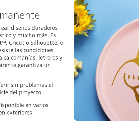
ermanente
crear diseños duraderos
ástico y mucho más. Es
t™, Cricut o Silhouette, o
siste las condiciones
ra calcomanías, letreros y
parente garantiza un
erir sin problemas el
icie del proyecto.
isponible en varios
en exteriores.