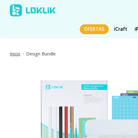
OFERTAS
iCraft
i
Inicio
•
Design Bundle
Presentación de imágenes de productos Artículos