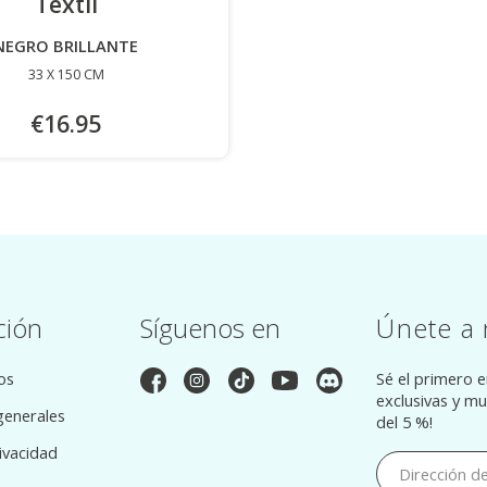
Textil
-
NEGRO BRILLANTE
33 X 150 CM
€16.95
ción
Síguenos en
Únete a 
os
Sé el primero 
exclusivas y m
generales
del 5 %!
rivacidad