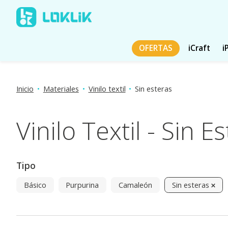
OFERTAS
iCraft
i
Inicio
•
Materiales
•
Vinilo textil
•
Sin esteras
Vinilo Textil - Sin E
Tipo
Básico
Purpurina
Camaleón
Sin esteras