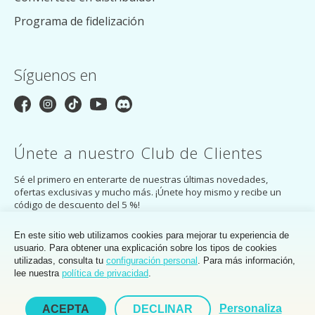
Programa de fidelización
Síguenos en
Únete a nuestro Club de Clientes
Sé el primero en enterarte de nuestras últimas novedades,
ofertas exclusivas y mucho más. ¡Únete hoy mismo y recibe un
código de descuento del 5 %!
SUSCRÍBASE A
En este sitio web utilizamos cookies para mejorar tu experiencia de
usuario. Para obtener una explicación sobre los tipos de cookies
Al suscribirte, aceptas la
política
de
privacidad
del Club de Clientes de
utilizadas, consulta tu
configuración personal
. Para más información,
MakerMondo.
lee nuestra
política de privacidad
.
Personaliza
ACEPTA
DECLINAR