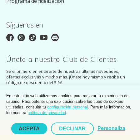
Programa de fidelización
Síguenos en
Únete a nuestro Club de Clientes
Sé el primero en enterarte de nuestras últimas novedades,
ofertas exclusivas y mucho más. ¡Únete hoy mismo y recibe un
código de descuento del 5 %!
SUSCRÍBASE A
En este sitio web utilizamos cookies para mejorar tu experiencia de
usuario. Para obtener una explicación sobre los tipos de cookies
Al suscribirte, aceptas la
política
de
privacidad
del Club de Clientes de
utilizadas, consulta tu
configuración personal
. Para más información,
MakerMondo.
lee nuestra
política de privacidad
.
Personaliza
ACEPTA
DECLINAR
© Copyright 2026 LOKLiK Europe