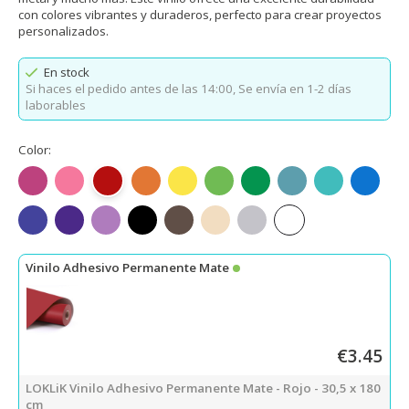
con colores vibrantes y duraderos, perfecto para crear proyectos
personalizados.
En stock
Si haces el pedido antes de las 14:00,
Se envía en 1-2 días
laborables
Color:
Fucsia mate
Rosa mate
Rojo mate
Naranja mate
Amarillo limón mate
Verde manzana mate
Verde mate
Verde azulado mat
Azul Tiffany 
Azul ma
Azul rey mate
Morado mate
Morado claro mate
Negro mate
Café oscuro mate
Beige mate
Gris claro mate
Blanco mate
Vinilo Adhesivo Permanente Mate
€3.45
LOKLiK Vinilo Adhesivo Permanente Mate - Rojo - 30,5 x 180
cm