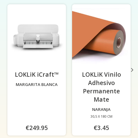
Elementos del carrusel de productos
LOKLiK iCraft™
-
LOKLiK Vinilo
Adhesivo
MARGARITA BLANCA
Permanente
Mate
-
NARANJA
30,5 X 180 CM
€249.95
€3.45