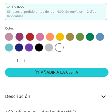
En stock
Si haces el pedido antes de las 14:00,
Se envía en 1-2 días
laborables
Color:
Oro rosa
Rojo rosado
Rojo
Rosa
Naranja
Amarillo
Dorado
Verde hierba
Verde
Azul oc
Azul aguamarina
Azul real
Morado
Negro
Plata
Blanco
Cantidad:
AÑADIR A LA CESTA
Descripción