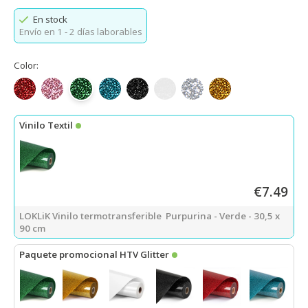
En stock
Envío en 1 - 2 días laborables
Color:
Rojo brillante
Rosa con purpurina
Verde con purpurina
Azul claro con purpurina
Negro con purpurina
Blanco con purpurina
Plateado con purpurina
Dorado con purpur
Vinilo Textil
€7.49
LOKLiK Vinilo termotransferible Purpurina - Verde - 30,5 x
90 cm
Paquete promocional HTV Glitter
LOKLiK Vinilo Textil - Verde - 30,5 x 90 cm
+
Vinilo Textil - Dorado