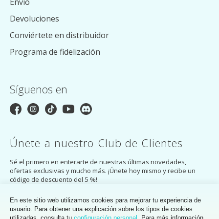
Envío
Devoluciones
Conviértete en distribuidor
Programa de fidelización
Síguenos en
Únete a nuestro Club de Clientes
Sé el primero en enterarte de nuestras últimas novedades,
ofertas exclusivas y mucho más. ¡Únete hoy mismo y recibe un
código de descuento del 5 %!
SUSCRÍBASE A
En este sitio web utilizamos cookies para mejorar tu experiencia de
usuario. Para obtener una explicación sobre los tipos de cookies
Al suscribirte, aceptas la
política
de
privacidad
del Club de Clientes de
utilizadas, consulta tu
configuración personal
. Para más información,