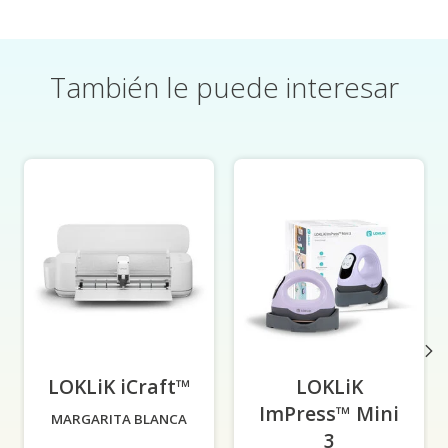
También le puede interesar
Elementos del carrusel de productos
LOKLiK iCraft™
-
LOKLiK
ImPress™ Mini
MARGARITA BLANCA
3
-