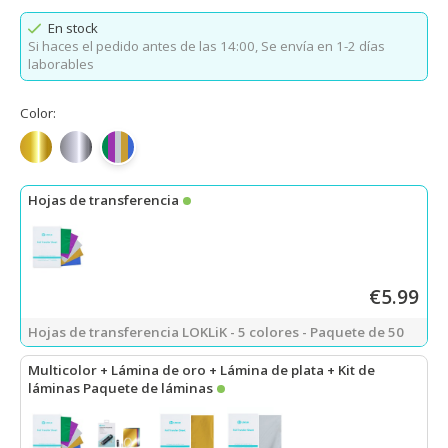
En stock
Si haces el pedido antes de las 14:00,
Se envía en 1-2 días
laborables
Color:
Oro metalizado espejo
Plata metalizado espejo
5 colores
Hojas de transferencia
€5.99
Hojas de transferencia LOKLiK - 5 colores - Paquete de 50
Multicolor + Lámina de oro + Lámina de plata + Kit de
láminas Paquete de láminas
LOKLiK Hojas de transferencia - 5 colores - Paquete de 50
+
Kit 