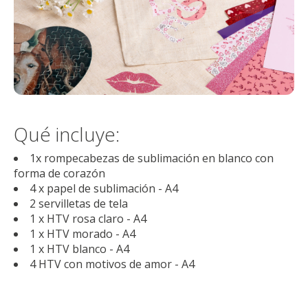
Qué incluye:
1x rompecabezas de sublimación en blanco con
forma de corazón
4 x papel de sublimación - A4
2 servilletas de tela
1 x HTV rosa claro - A4
1 x HTV morado - A4
1 x HTV blanco - A4
4 HTV con motivos de amor - A4