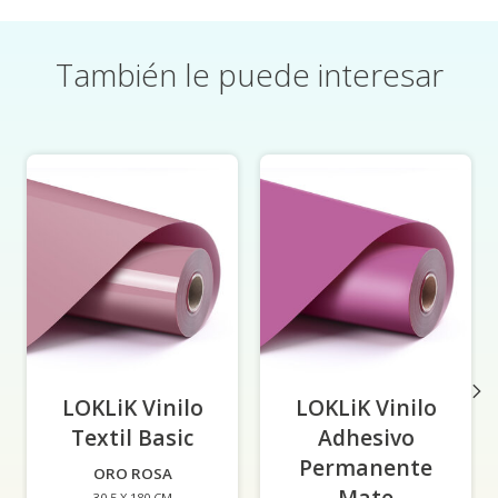
También le puede interesar
Elementos del carrusel de productos
LOKLiK Vinilo
LOKLiK Vinilo
Textil Basic
-
Adhesivo
Permanente
ORO ROSA
Mate
-
30,5 X 180 CM