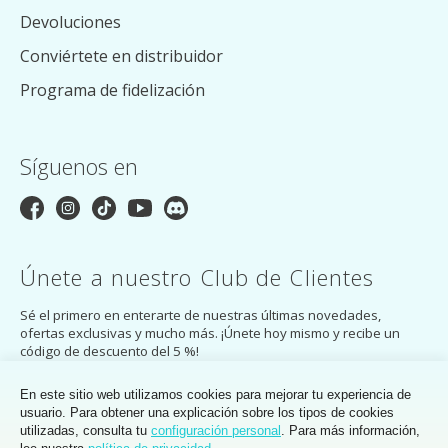
Devoluciones
Conviértete en distribuidor
Programa de fidelización
Síguenos en
Únete a nuestro Club de Clientes
Sé el primero en enterarte de nuestras últimas novedades,
ofertas exclusivas y mucho más. ¡Únete hoy mismo y recibe un
código de descuento del 5 %!
SUSCRÍBASE A
En este sitio web utilizamos cookies para mejorar tu experiencia de
usuario. Para obtener una explicación sobre los tipos de cookies
Al suscribirte, aceptas la
política
de
privacidad
del Club de Clientes de
utilizadas, consulta tu
configuración personal
. Para más información,
MakerMondo.