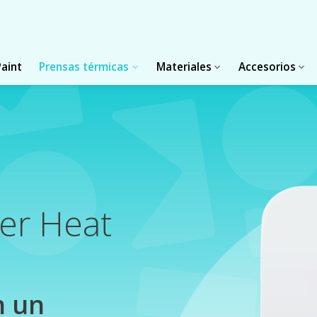
Paint
Prensas térmicas
Materiales
Accesorios
er Heat
n un