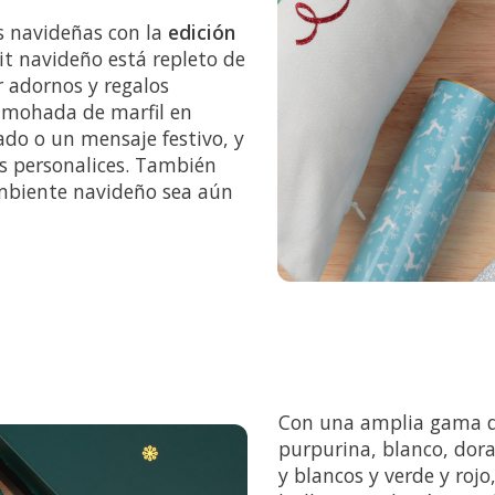
s navideñas con la
edición
kit navideño está repleto de
r adornos y regalos
almohada de marfil en
ado o un mensaje festivo, y
os personalices. También
ambiente navideño sea aún
Con una amplia gama de 
purpurina, blanco, dor
y blancos y verde y roj