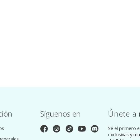
ción
Síguenos en
Únete a 
os
Sé el primero 
exclusivas y m
generales